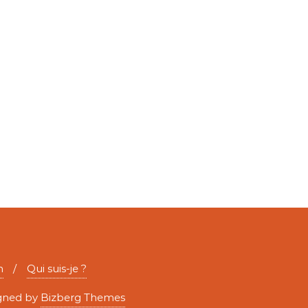
n
Qui suis-je ?
gned by
Bizberg Themes