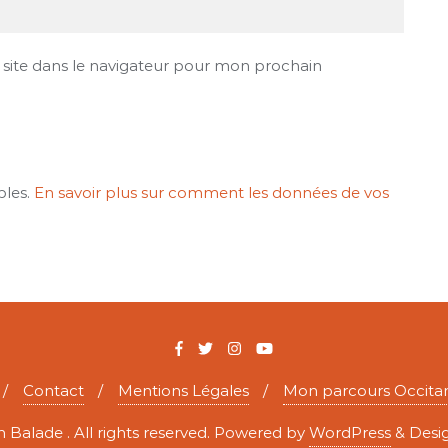
site dans le navigateur pour mon prochain
bles.
En savoir plus sur comment les données de vos
Contact
Mentions Légales
Mon parcours Occita
 Balade . All rights reserved.
Powered by
WordPress
&
Desi