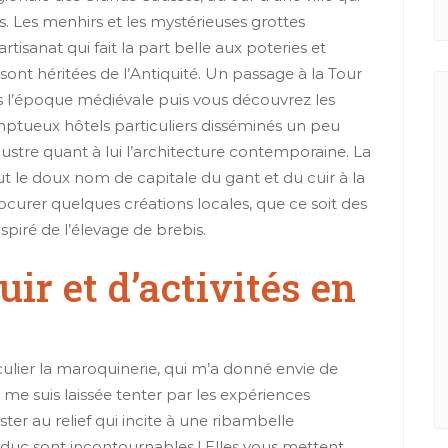
s. Les menhirs et les mystérieuses grottes
tisanat qui fait la part belle aux poteries et
nt héritées de l’Antiquité. Un passage à la Tour
s l’époque médiévale puis vous découvrez les
mptueux hôtels particuliers disséminés un peu
llustre quant à lui l’architecture contemporaine. La
t le doux nom de capitale du gant et du cuir à la
procurer quelques créations locales, que ce soit des
spiré de l’élevage de brebis.
uir et d’activités en
ticulier la maroquinerie, qui m’a donné envie de
e me suis laissée tenter par les expériences
ister au relief qui incite à une ribambelle
duc sont incontournables ! Elles vous mettent