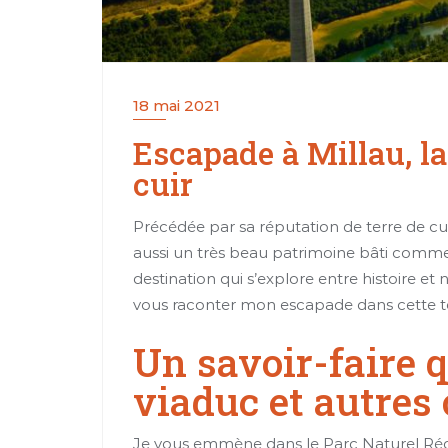
18 mai 2021
Le midi
Patrimoine et culture
Le midi
Les a
Escapade à Millau, la
extil ou bien chapeaux: Les merveille
Mes randonnées sur 
cuir
de l’artisanat Occitan
prommenade 
Précédée par sa réputation de terre de cui
aussi un très beau patrimoine bâti comme
destination qui s’explore entre histoire et n
vous raconter mon escapade dans cette te
Un savoir-faire qu
viaduc et autres
Je vous emmène dans le Parc Naturel Régio