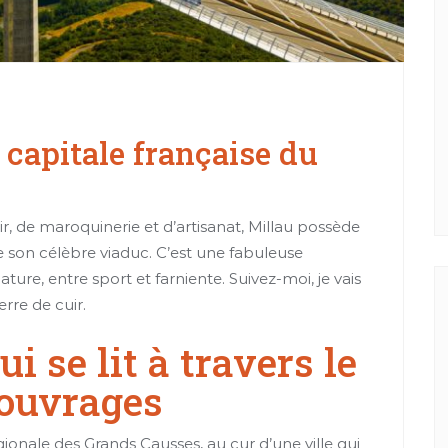
ctivités
Le midi
 capitale française du
les sentiers de
Petit tour dans la capital artisanale de la
d’Aramon
céramique, Saint-Quentin-La-Poetrie
r, de maroquinerie et d’artisanat, Millau possède
 son célèbre viaduc. C’est une fabuleuse
ature, entre sport et farniente. Suivez-moi, je vais
rre de cuir.
i se lit à travers le
 ouvrages
nale des Grands Causses, au cur d’une ville qui