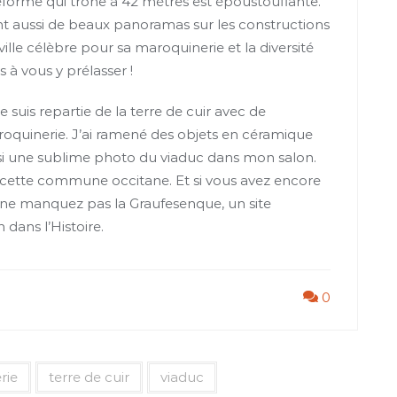
ateforme qui trône à 42 mètres est époustouflante.
rent aussi de beaux panoramas sur les constructions
ille célèbre pour sa maroquinerie et la diversité
s à vous y prélasser !
e suis repartie de la terre de cuir avec de
oquinerie. J’ai ramené des objets en céramique
ussi une sublime photo du viaduc dans mon salon.
 à cette commune occitane. Et si vous avez encore
 ne manquez pas la Graufesenque, un site
dans l’Histoire.
0
rie
terre de cuir
viaduc