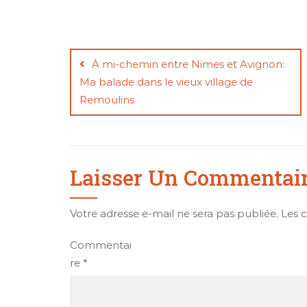
Navigation
de
À mi-chemin entre Nimes et Avignon:
Ma balade dans le vieux village de
l’article
Remoulins
Laisser Un Commentai
Votre adresse e-mail ne sera pas publiée.
Les 
Commentai
re
*