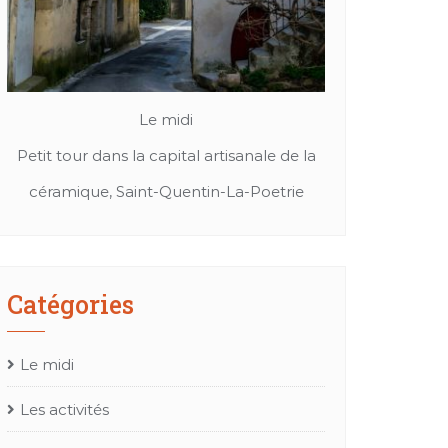
Le midi
Patrimoine et culture
Le m
Cuir, textil ou bien chapeaux: Les merveille
Mes randonné
de l’artisanat Occitan
promm
Catégories
Le midi
Les activités