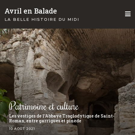
Skip
Avril en Balade
to
content
LA BELLE HISTOIRE DU MIDI
Le midi
Petit tour dans la capital artisanale de la céramique,
Saint-Quentin-La-Poetrie
30 JUILLET 2021