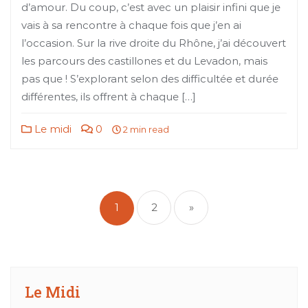
d’amour. Du coup, c’est avec un plaisir infini que je
vais à sa rencontre à chaque fois que j’en ai
l’occasion. Sur la rive droite du Rhône, j’ai découvert
les parcours des castillones et du Levadon, mais
pas que ! S’explorant selon des difficultée et durée
différentes, ils offrent à chaque […]
Le midi
0
2 min read
Navigation
des
1
2
»
articles
Le Midi