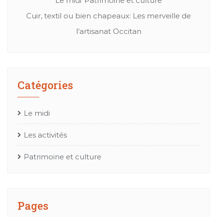
Le midi
Patrimoine et culture
Cuir, textil ou bien chapeaux: Les merveille de
Mes
l’artisanat Occitan
Catégories
Le midi
Les activités
Patrimoine et culture
Pages