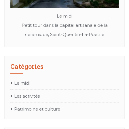
Le midi
Patrimoine et culture
 la
Cuir, textil ou bien chapeaux: Les merveille de
M
e
l’artisanat Occitan
Catégories
Le midi
Les activités
Patrimoine et culture