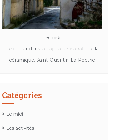
Le midi
Patrimoine et culture
le de la
Cuir, textil ou bien chapeaux: Les merveille
Mes r
etrie
de l’artisanat Occitan
Catégories
Le midi
Les activités