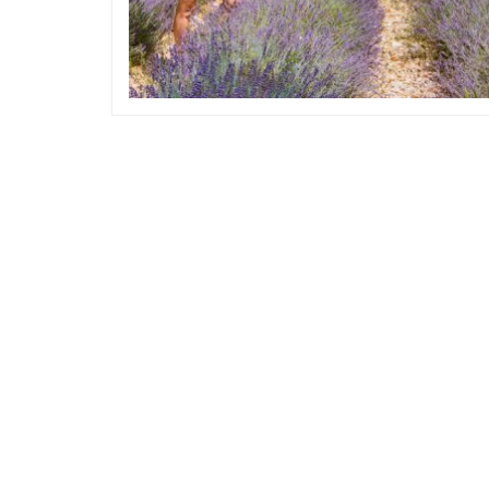
Le midi
Patrimoine et culture
Le mi
Cuir, textil ou bien chapeaux: Les merveille
Mes randonné
de l’artisanat Occitan
promme