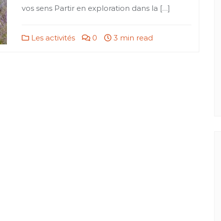
vos sens Partir en exploration dans la […]
Les activités
0
3 min read
di
Les activités
Le midi
es sur les sentiers de
Petit tour dans la capital artisana
nade d’Aramon
céramique, Saint-Quentin-La-Po