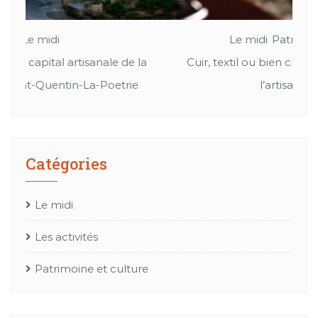
Le midi
Patrimoine et culture
Cuir, textil ou bien chapeaux: Les merveille de
Mes
l’artisanat Occitan
Catégories
Le midi
Les activités
Patrimoine et culture