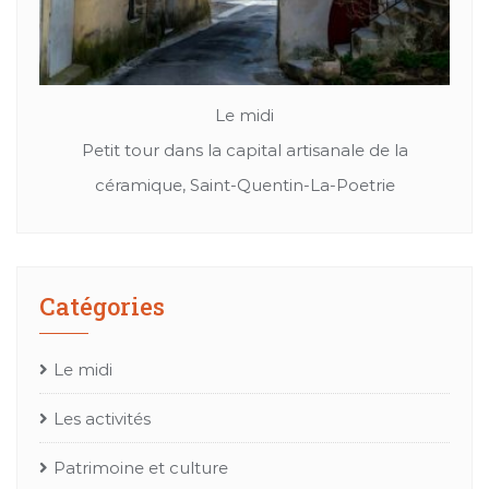
Le midi
Patrimoine et culture
Cuir, textil ou bien chapeaux: Les merveille de
Mes
l’artisanat Occitan
Catégories
Le midi
Les activités
Patrimoine et culture