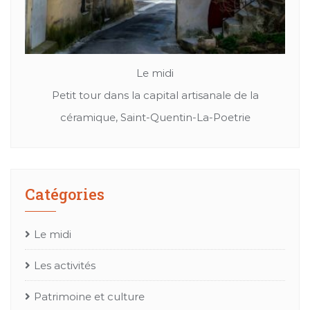
Le midi
Patrimoine et culture
a
Cuir, textil ou bien chapeaux: Les merveille de
Me
l’artisanat Occitan
Catégories
Le midi
Les activités
Patrimoine et culture