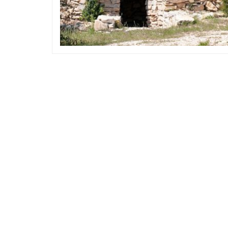
Le midi
Patrimoine et culture
Le
Cuir, textil ou bien chapeaux: Les merveille
Mes randon
de l’artisanat Occitan
prom