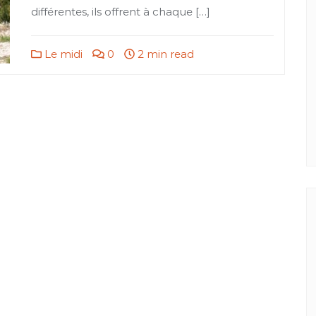
différentes, ils offrent à chaque […]
Le midi
0
2 min read
 midi
Les activités
Le midi
nées sur les sentiers de
Petit tour dans la capital artis
menade d’Aramon
céramique, Saint-Quentin-La