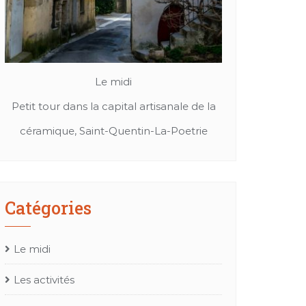
Le midi
Patrimoine et culture
anale de la
Cuir, textil ou bien chapeaux: Les merveille
Me
-Poetrie
de l’artisanat Occitan
Catégories
Le midi
Les activités