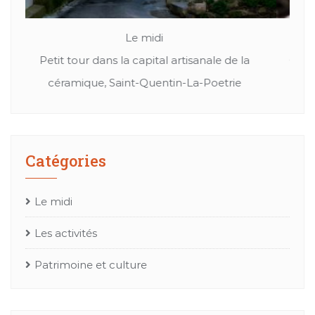
Le midi
Patrimoine et culture
Cuir, textil ou bien chapeaux: Les merveille de
Mes
l’artisanat Occitan
Catégories
Le midi
Les activités
Patrimoine et culture