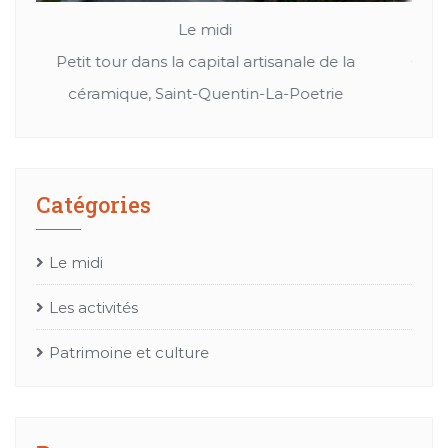
Le midi
Patrimoine et culture
Cuir, textil ou bien chapeaux: Les merveille de
Mes
l’artisanat Occitan
Catégories
Le midi
Les activités
Patrimoine et culture