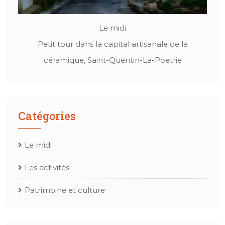
Le midi
Patrimoine et culture
 la
Cuir, textil ou bien chapeaux: Les merveille de
M
e
l’artisanat Occitan
Catégories
Le midi
Les activités
Patrimoine et culture