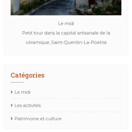
Le midi
Patrimoine et culture
Cuir, textil ou bien chapeaux: Les merveille de
Mes
l’artisanat Occitan
Catégories
Le midi
Les activités
Patrimoine et culture